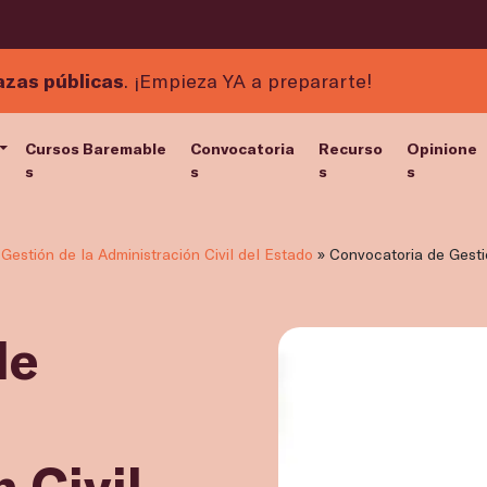
azas públicas
. ¡Empieza YA a prepararte!
Cursos Baremable
Convocatoria
Recurso
Opinione
s
s
s
s
Gestión de la Administración Civil del Estado
»
Convocatoria de Gestió
de
 Civil