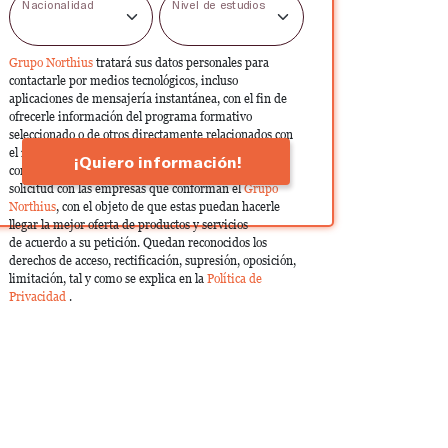
Nacionalidad
Nivel de estudios
Grupo Northius
tratará sus datos personales para
contactarle por medios tecnológicos, incluso
aplicaciones de mensajería instantánea, con el fin de
ofrecerle información del programa formativo
seleccionado o de otros directamente relacionados con
el interés manifestado y, en su caso, para tramitar la
¡Quiero información!
contratación correspondiente. Compartiremos su
solicitud con las empresas que conforman el
Grupo
Northius
, con el objeto de que estas puedan hacerle
llegar la mejor oferta de productos y servicios
de acuerdo a su petición. Quedan reconocidos los
derechos de acceso, rectificación, supresión, oposición,
limitación, tal y como se explica en la
Política de
Privacidad
.