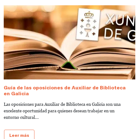
Guía de las oposiciones de Auxiliar de Biblioteca
G
en Galicia
e
Las oposiciones para Auxiliar de Biblioteca en Galicia son una
¿
excelente oportunidad para quienes desean trabajar en un
B
entorno cultural...
gu
Leer más