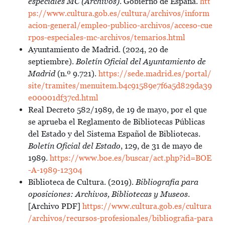
especiales MC (Archivos)
. Gobierno de España.
htt
ps://www.cultura.gob.es/cultura/archivos/inform
acion-general/empleo-publico-archivos/acceso-cue
rpos-especiales-mc-archivos/temarios.html
Ayuntamiento de Madrid. (2024, 20 de
septiembre).
Boletín Oficial del Ayuntamiento de
Madrid
(n.º 9.721).
https://sede.madrid.es/portal/
site/tramites/menuitem.b4c91589e7f6a5d829da39
e00001df37cd.html
Real Decreto 582/1989, de 19 de mayo, por el que
se aprueba el Reglamento de Bibliotecas Públicas
del Estado y del Sistema Español de Bibliotecas.
Boletín Oficial del Estado
, 129, de 31 de mayo de
1989.
https://www.boe.es/buscar/act.php?id=BOE
-A-1989-12304
Biblioteca de Cultura. (2019).
Bibliografía para
oposiciones:
Archivos, Bibliotecas y Museos
.
[Archivo PDF]
https://www.cultura.gob.es/cultura
/archivos/recursos-profesionales/bibliografia-para