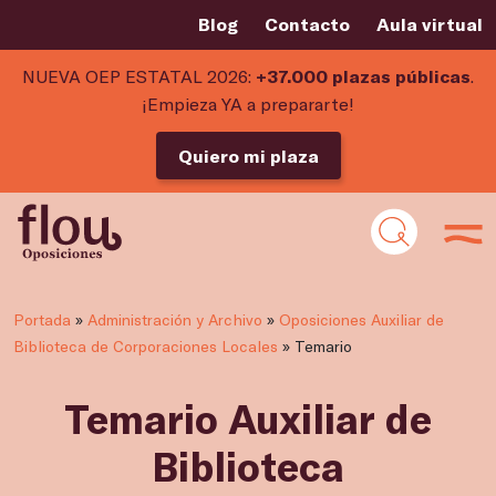
Blog
Contacto
Aula virtual
NUEVA OEP ESTATAL 2026:
+37.000 plazas públicas
.
¡Empieza YA a prepararte!
Quiero mi plaza
Portada
»
Administración y Archivo
»
Oposiciones Auxiliar de
Biblioteca de Corporaciones Locales
»
Temario
Temario Auxiliar de
Biblioteca