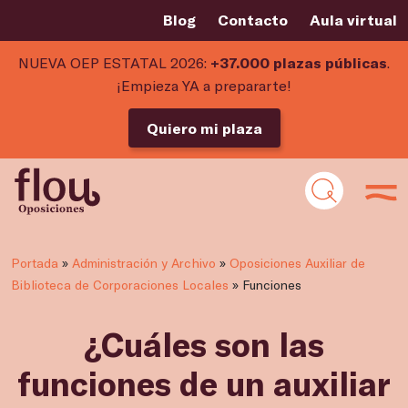
Blog
Contacto
Aula virtual
NUEVA OEP ESTATAL 2026:
+37.000 plazas públicas
.
¡Empieza YA a prepararte!
Quiero mi plaza
Portada
»
Administración y Archivo
»
Oposiciones Auxiliar de
Biblioteca de Corporaciones Locales
»
Funciones
¿Cuáles son las
funciones de un auxiliar