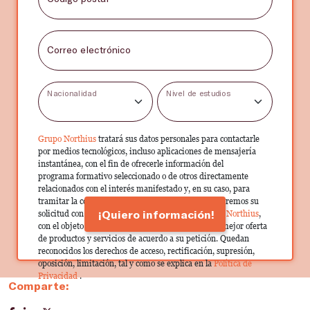
Correo electrónico
Nacionalidad
Nivel de estudios
Grupo Northius
tratará sus datos personales para contactarle
por medios tecnológicos, incluso aplicaciones de mensajería
instantánea, con el fin de ofrecerle información del
programa formativo seleccionado o de otros directamente
relacionados con el interés manifestado y, en su caso, para
tramitar la contratación correspondiente. Compartiremos su
¡Quiero información!
solicitud con las empresas que conforman el
Grupo Northius
,
con el objeto de que estas puedan hacerle llegar la mejor oferta
de productos y servicios de acuerdo a su petición. Quedan
reconocidos los derechos de acceso, rectificación, supresión,
oposición, limitación, tal y como se explica en la
Política de
Privacidad
.
Comparte: