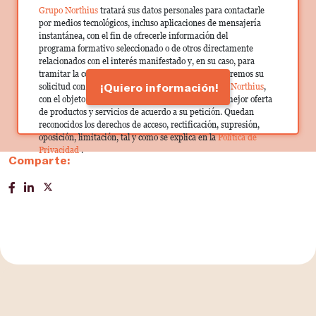
Grupo Northius
tratará sus datos personales para contactarle
por medios tecnológicos, incluso aplicaciones de mensajería
instantánea, con el fin de ofrecerle información del
programa formativo seleccionado o de otros directamente
relacionados con el interés manifestado y, en su caso, para
tramitar la contratación correspondiente. Compartiremos su
¡Quiero información!
solicitud con las empresas que conforman el
Grupo Northius
,
con el objeto de que estas puedan hacerle llegar la mejor oferta
de productos y servicios de acuerdo a su petición. Quedan
reconocidos los derechos de acceso, rectificación, supresión,
oposición, limitación, tal y como se explica en la
Política de
Privacidad
.
Comparte: