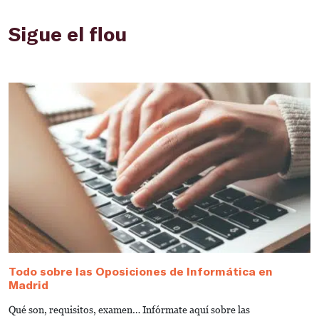
Sigue el flou
Todo sobre las Oposiciones de Informática en
G
Madrid
I
Qué son, requisitos, examen… Infórmate aquí sobre las
L