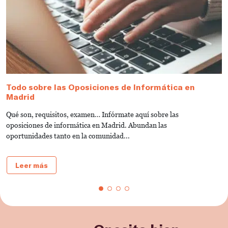
Todo sobre las Oposiciones de Informática en
G
Madrid
I
Qué son, requisitos, examen… Infórmate aquí sobre las
L
oposiciones de informática en Madrid. Abundan las
la
oportunidades tanto en la comunidad...
Leer más