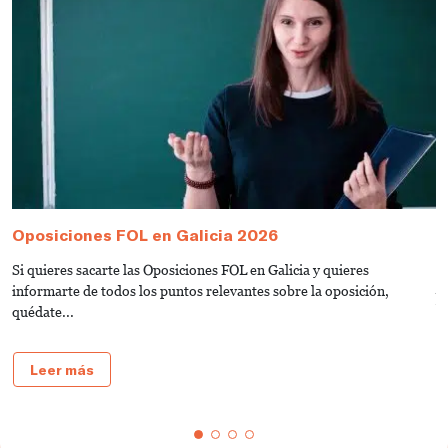
Oposiciones FOL en Galicia 2026
C
(
Si quieres sacarte las Oposiciones FOL en Galicia y quieres
A
informarte de todos los puntos relevantes sobre la oposición,
b
quédate...
Leer más