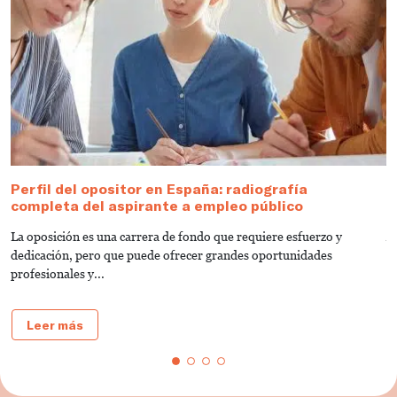
Perfil del opositor en España: radiografía
O
completa del aspirante a empleo público
s
La oposición es una carrera de fondo que requiere esfuerzo y
A
dedicación, pero que puede ofrecer grandes oportunidades
p
profesionales y...
Leer más