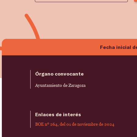
Fecha inicial d
Órgano convocante
Ayuntamiento de Zaragoza
Enlaces de interés
BOE nº 264, del 01 de noviembre de 2024