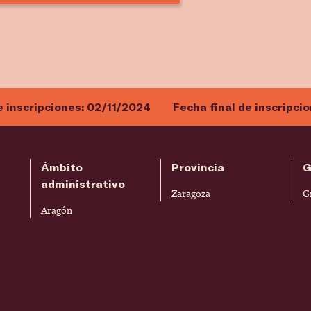
e inscripciones:
02/11/2024
Fecha final de inscripci
Ámbito
Provincia
G
administrativo
Zaragoza
G
Aragón