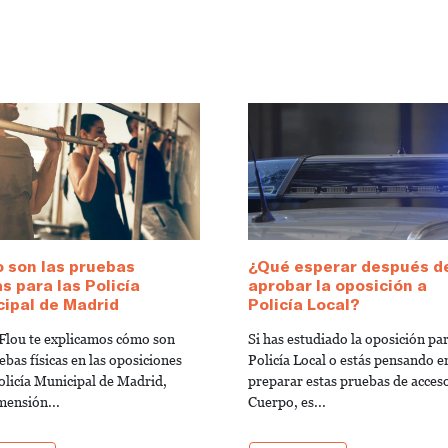
 son las pruebas
¿Qué esperar después d
as para las Policía
aprobar la oposición a
ipal de Madrid
Policía Local?
Flou te explicamos cómo son
Si has estudiado la oposición pa
ebas físicas en las oposiciones
Policía Local o estás pensando e
Policía Municipal de Madrid,
preparar estas pruebas de acceso
mensión...
Cuerpo, es...