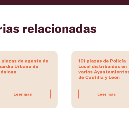
rias relacionadas
 plazas de agente de
101 plazas de Policía
ardia Urbana de
Local distribuidas en
dalona
varios Ayuntamiento
de Castilla y León
Leer más
Leer más