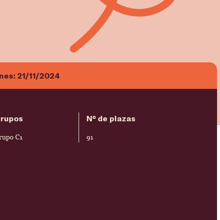
ones:
21/11/2024
rupos
Nº de plazas
rupo C1
91