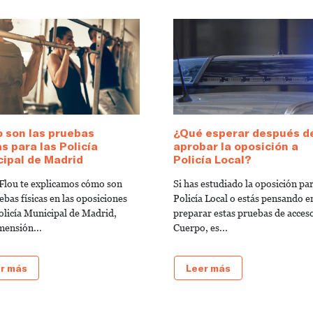
 son las pruebas
¿Qué esperar después d
as para las Policía
aprobar la oposición a
ipal de Madrid
Policía Local?
Flou te explicamos cómo son
Si has estudiado la oposición pa
ebas físicas en las oposiciones
Policía Local o estás pensando e
Policía Municipal de Madrid,
preparar estas pruebas de acceso
mensión...
Cuerpo, es...
r más
Leer más