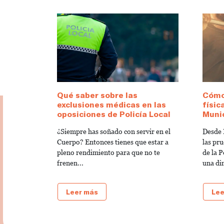
Qué saber sobre las
Cómo
exclusiones médicas en las
físic
oposiciones de Policía Local
Munic
¿Siempre has soñado con servir en el
Desde 
Cuerpo? Entonces tienes que estar a
las pru
pleno rendimiento para que no te
de la 
frenen...
una di
Leer más
Lee