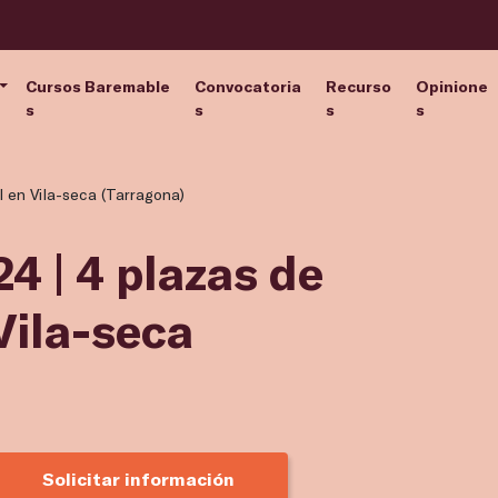
Cursos Baremable
Convocatoria
Recurso
Opinione
s
s
s
s
l en Vila-seca (Tarragona)
4 | 4 plazas de
Vila-seca
Solicitar información