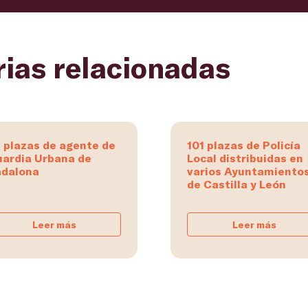
rias relacionadas
 plazas de agente de
101 plazas de Policía
ardia Urbana de
Local distribuidas en
dalona
varios Ayuntamiento
de Castilla y León
Leer más
Leer más