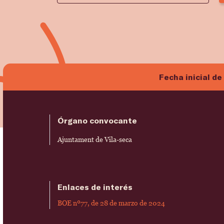
Fecha inicial de
Órgano convocante
Ajuntament de Vila-seca
Enlaces de interés
BOE nº77, de 28 de marzo de 2024