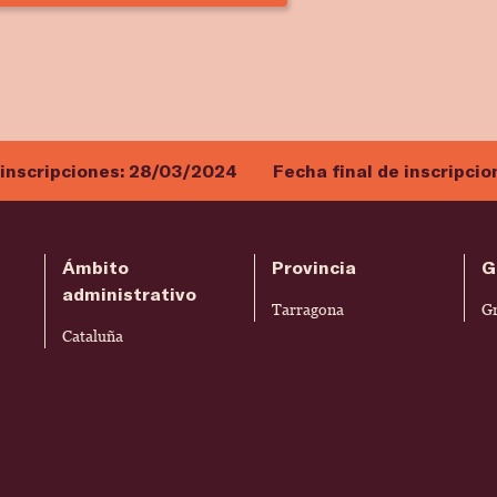
 inscripciones:
28/03/2024
Fecha final de inscripcio
Ámbito
Provincia
G
administrativo
Tarragona
G
Cataluña