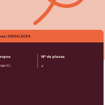
nes:
29/04/2024
rupos
Nº de plazas
rupo C1
4