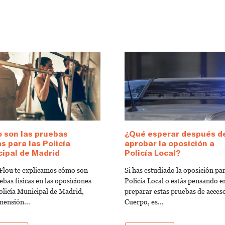
 son las pruebas
¿Qué esperar después d
as para las Policía
aprobar la oposición a
ipal de Madrid
Policía Local?
Flou te explicamos cómo son
Si has estudiado la oposición pa
ebas físicas en las oposiciones
Policía Local o estás pensando e
Policía Municipal de Madrid,
preparar estas pruebas de acceso
mensión...
Cuerpo, es...