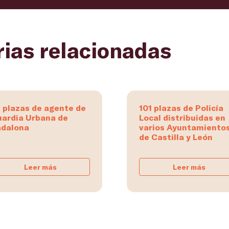
rias relacionadas
 plazas de agente de
101 plazas de Policía
ardia Urbana de
Local distribuidas en
dalona
varios Ayuntamiento
de Castilla y León
Leer más
Leer más