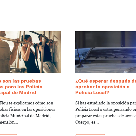
 son las pruebas
¿Qué esperar después d
as para las Policía
aprobar la oposición a
ipal de Madrid
Policía Local?
Flou te explicamos cómo son
Si has estudiado la oposición pa
ebas físicas en las oposiciones
Policía Local o estás pensando e
Policía Municipal de Madrid,
preparar estas pruebas de acceso
mensión...
Cuerpo, es...