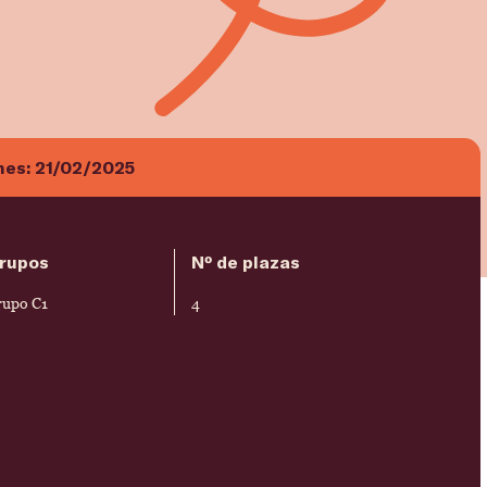
nes:
21/02/2025
rupos
Nº de plazas
rupo C1
4