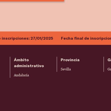
e inscripciones:
27/01/2025
Fecha final de inscripcio
Ámbito
Provincia
G
administrativo
Sevilla
G
Andalucía