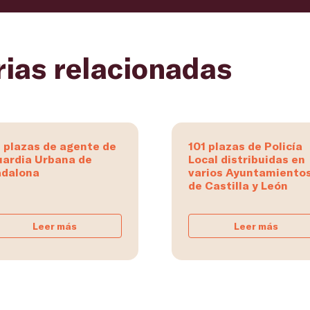
rias relacionadas
 plazas de agente de
101 plazas de Policía
ardia Urbana de
Local distribuidas en
dalona
varios Ayuntamiento
de Castilla y León
Leer más
Leer más