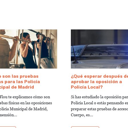
 son las pruebas
¿Qué esperar después d
as para las Policía
aprobar la oposición a
ipal de Madrid
Policía Local?
Flou te explicamos cómo son
Si has estudiado la oposición pa
ebas físicas en las oposiciones
Policía Local o estás pensando e
Policía Municipal de Madrid,
preparar estas pruebas de acceso
mensión...
Cuerpo, es...