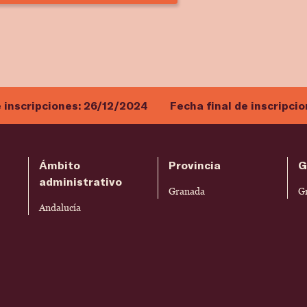
e inscripciones:
26/12/2024
Fecha final de inscripci
Ámbito
Provincia
G
administrativo
Granada
G
Andalucía