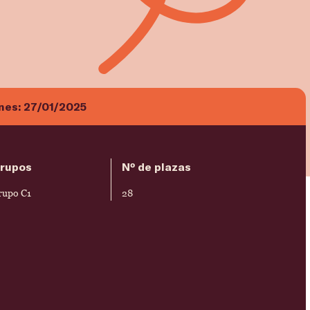
ones:
27/01/2025
rupos
Nº de plazas
rupo C1
28