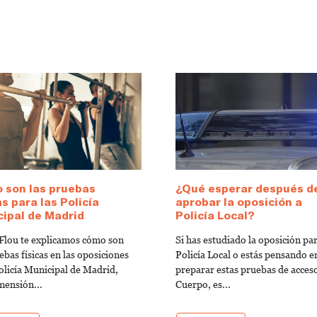
 son las pruebas
¿Qué esperar después d
as para las Policía
aprobar la oposición a
ipal de Madrid
Policía Local?
Flou te explicamos cómo son
Si has estudiado la oposición pa
ebas físicas en las oposiciones
Policía Local o estás pensando e
Policía Municipal de Madrid,
preparar estas pruebas de acceso
mensión...
Cuerpo, es...