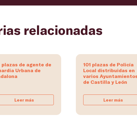
rias relacionadas
 plazas de agente de
101 plazas de Policía
ardia Urbana de
Local distribuidas en
dalona
varios Ayuntamiento
de Castilla y León
Leer más
Leer más