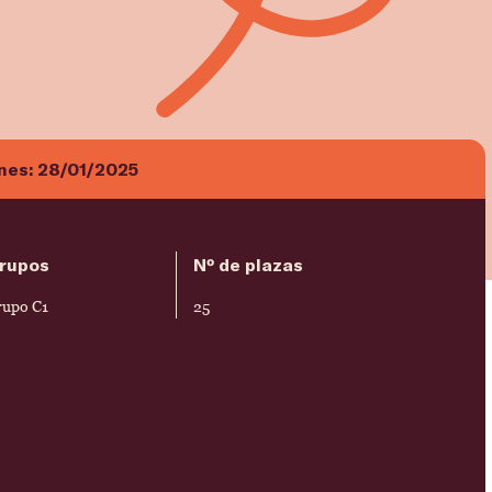
ones:
28/01/2025
rupos
Nº de plazas
rupo C1
25