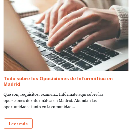
Todo sobre las Oposiciones de Informática en
G
Madrid
I
Qué son, requisitos, examen… Infórmate aquí sobre las
L
oposiciones de informática en Madrid. Abundan las
la
oportunidades tanto en la comunidad...
Leer más