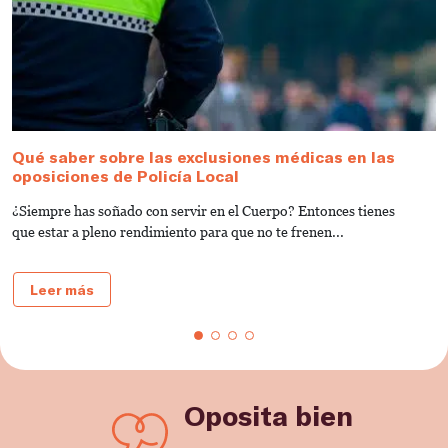
Qué saber sobre las exclusiones médicas en las
C
oposiciones de Policía Local
M
¿Siempre has soñado con servir en el Cuerpo? Entonces tienes
D
que estar a pleno rendimiento para que no te frenen...
o
Leer más
Oposita bien