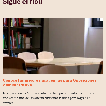
Sigue el flou
Conoce las mejores academias para Oposiciones
C
Administrativo
c
Las oposiciones Administrativo se han posicionado los últimos
¿
años como una de las alternativas más viables para lograr un
i
empleo...