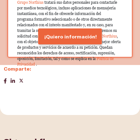
Grupo Northius
tratará sus datos personales para contactarle
por medios tecnológicos, incluso aplicaciones de mensajería
instantánea, con el fin de ofrecerle información del
programa formativo seleccionado o de otros directamente
relacionados con el interés manifestado y, en su caso, para
tramitar la contratación correspondiente. Compartiremos su
¡Quiero información!
solicitud con las empresas que conforman el
Grupo Northius
,
con el objeto de que estas puedan hacerle llegar la mejor oferta
de productos y servicios de acuerdo a su petición. Quedan
reconocidos los derechos de acceso, rectificación, supresión,
oposición, limitación, tal y como se explica en la
Política de
Privacidad
.
Comparte: