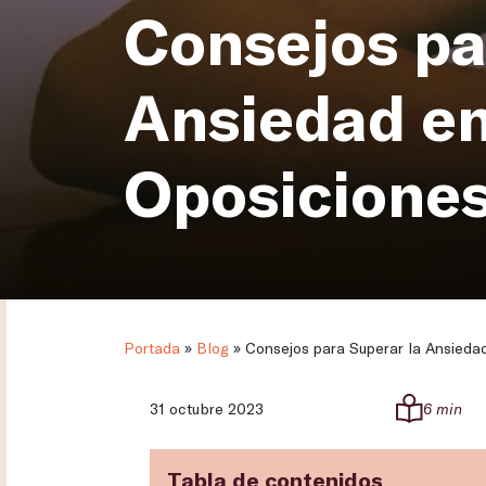
Consejos pa
Ansiedad en
Oposicione
Portada
»
Blog
»
Consejos para Superar la Ansieda
31 octubre 2023
6 min
Tabla de contenidos