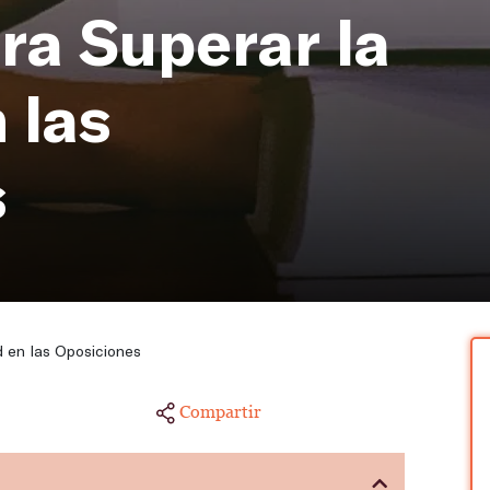
ra Superar la
 las
s
d en las Oposiciones
Compartir