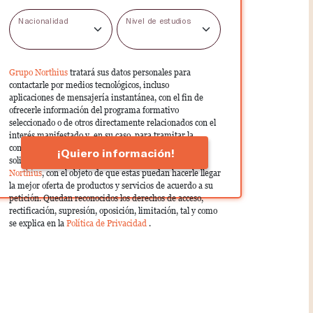
Nacionalidad
Nivel de estudios
Grupo Northius
tratará sus datos personales para
contactarle por medios tecnológicos, incluso
aplicaciones de mensajería instantánea, con el fin de
ofrecerle información del programa formativo
seleccionado o de otros directamente relacionados con el
interés manifestado y, en su caso, para tramitar la
contratación correspondiente. Compartiremos su
¡Quiero información!
solicitud con las empresas que conforman el
Grupo
Northius
, con el objeto de que estas puedan hacerle llegar
la mejor oferta de productos y servicios de acuerdo a su
petición. Quedan reconocidos los derechos de acceso,
rectificación, supresión, oposición, limitación, tal y como
se explica en la
Política de Privacidad
.