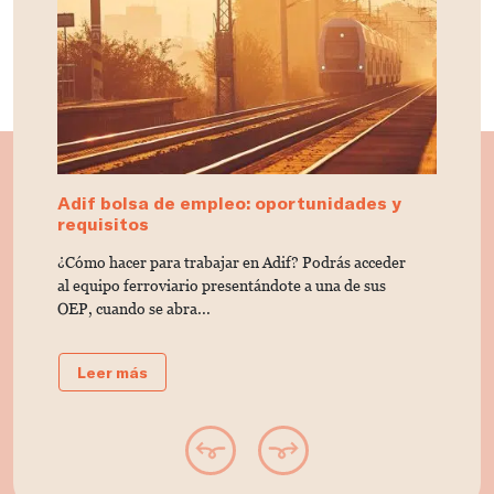
us
Adif bolsa de empleo: oportunidades y
Temari
requisitos
Instit
oceso
¿Cómo hacer para trabajar en Adif? Podrás acceder
¿Conoces
 de
al equipo ferroviario presentándote a una de sus
Instituc
OEP, cuando se abra...
hacerte 
Leer más
Leer