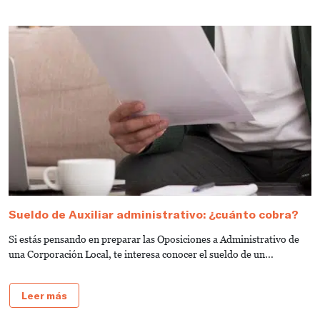
Sueldo de Auxiliar administrativo: ¿cuánto cobra?
G
a
Si estás pensando en preparar las Oposiciones a Administrativo de
S
una Corporación Local, te interesa conocer el sueldo de un...
de
Leer más