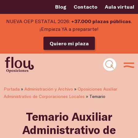
Blog
Contacto
Aula virtual
NUEVA OEP ESTATAL 2026:
+37.000 plazas públicas
.
¡Empieza YA a prepararte!
Quiero mi plaza
Portada
»
Administración y Archivo
»
Oposiciones Auxiliar
Administrativo de Corporaciones Locales
»
Temario
Temario Auxiliar
Administrativo de