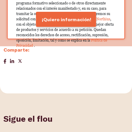
programa formativo seleccionado o de otros directamente
relacionados con el interés manifestado y, en su caso, para
tramitar la contratación correspondiente. Compartiremos su
¡Quiero información!
solicitud con las empresas que conforman el
Grupo Northius
,
con el objeto de que estas puedan hacerle llegar la mejor oferta
de productos y servicios de acuerdo a su petición. Quedan
reconocidos los derechos de acceso, rectificación, supresión,
oposición, limitación, tal y como se explica en la
Política de
Privacidad
.
Comparte:
Sigue el flou