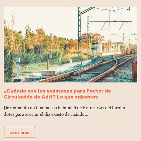
¿Cuándo son los exámenes para Factor de
E
Circulación de Adif? Lo que sabemos
S
De momento no tenemos la habilidad de tirar cartas del tarot o
L
dotes para acertar el día exacto de cuándo...
t
Leer más