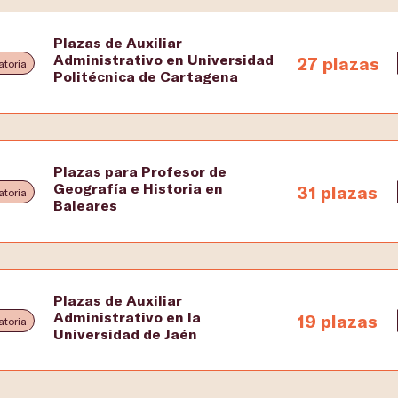
Plazas de Auxiliar
Administrativo en Universidad
27 plazas
toria
Politécnica de Cartagena
Plazas para Profesor de
Geografía e Historia en
31 plazas
toria
Baleares
Plazas de Auxiliar
Administrativo en la
19 plazas
toria
Universidad de Jaén