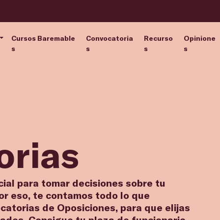
Cursos Baremable
Convocatoria
Recurso
Opinione
s
s
s
s
orias
cial para tomar decisiones sobre tu
Por eso, te contamos todo lo que
catorias de Oposiciones, para que elijas
dades. Consigue tu plaza de funcionario