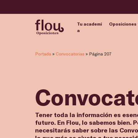
Tu academi
Oposiciones
a
Portada
»
Convocatorias
»
Página 207
Convocat
Tener toda la información es esen
futuro. En Flou, lo sabemos bien. 
necesitarás saber sobre las Convo
la que más se ajusta a tus necesi