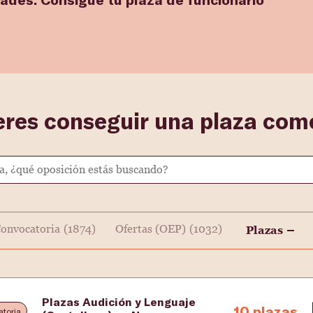
eres conseguir una plaza como
onvocatoria
(1874)
Ofertas (OEP)
(1032)
Plazas
Plazas Audición y Lenguaje
10 plazas
toria