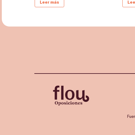
Leer más
Lee
Fue