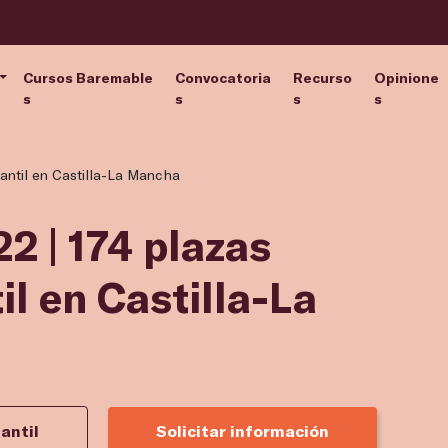
Cursos Baremable
Convocatoria
Recurso
Opinione
s
s
s
s
fantil en Castilla-La Mancha
2 | 174 plazas
il en Castilla-La
antil
Solicitar información