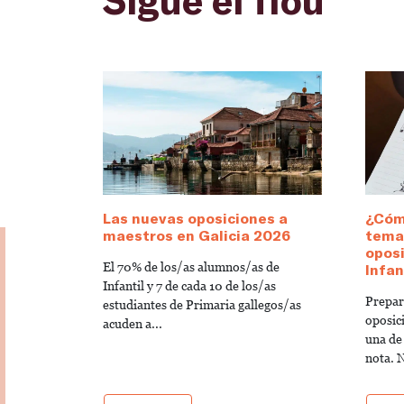
Las nuevas oposiciones a
¿Cóm
maestros en Galicia 2026
temar
opos
El 70% de los/as alumnos/as de
Infan
Infantil y 7 de cada 10 de los/as
Prepara
estudiantes de Primaria gallegos/as
oposic
acuden a...
una de
nota. N