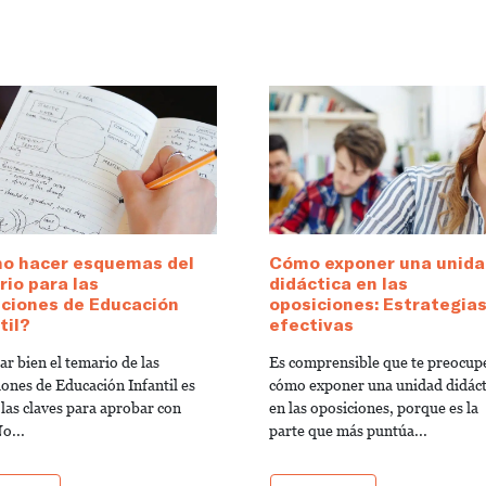
o hacer esquemas del
Cómo exponer una unida
io para las
didáctica en las
iciones de Educación
oposiciones: Estrategia
til?
efectivas
r bien el temario de las
Es comprensible que te preocup
iones de Educación Infantil es
cómo exponer una unidad didáct
 las claves para aprobar con
en las oposiciones, porque es la
o...
parte que más puntúa...