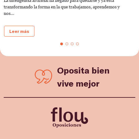
La inteligencia artificial ha llegado para quedarse y ya está
C
transformando la forma en la que trabajamos, aprendemos y
u
nos...
Leer más
Oposita bien
vive mejor