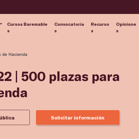
Cursos Baremable
Convocatoria
Recurso
Opinione
s
s
s
s
s de Hacienda
2 | 500 plazas para
enda
ública
Solicitar información