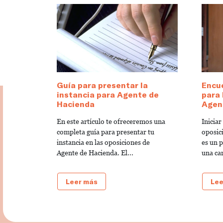
Guía para presentar la
Encu
instancia para Agente de
para 
Hacienda
Agen
En este artículo te ofreceremos una
Iniciar
completa guía para presentar tu
oposic
instancia en las oposiciones de
es un p
Agente de Hacienda. El...
una car
Leer más
Lee