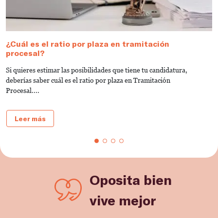
¿Cuál es el ratio por plaza en tramitación
¿
procesal?
p
Si quieres estimar las posibilidades que tiene tu candidatura,
¿
deberías saber cuál es el ratio por plaza en Tramitación
p
Procesal....
Leer más
Oposita bien
vive mejor