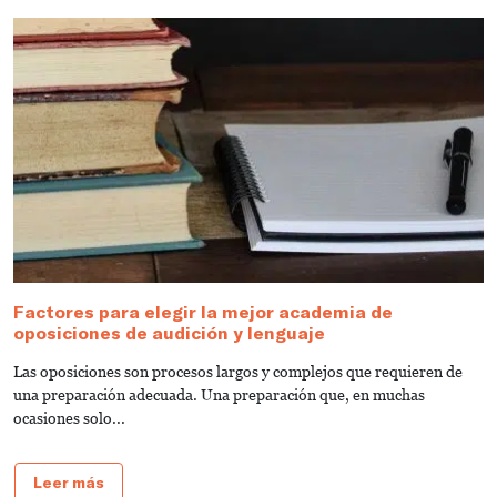
Factores para elegir la mejor academia de
¿
oposiciones de audición y lenguaje
t
Las oposiciones son procesos largos y complejos que requieren de
E
una preparación adecuada. Una preparación que, en muchas
es
ocasiones solo...
Leer más