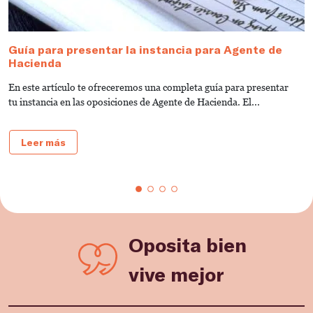
Guía para presentar la instancia para Agente de
E
Hacienda
A
En este artículo te ofreceremos una completa guía para presentar
I
tu instancia en las oposiciones de Agente de Hacienda. El...
es
Leer más
Oposita bien
vive mejor