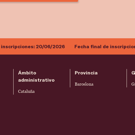
 inscripciones:
20/06/2026
Fecha final de inscripci
Ámbito
Provincia
G
administrativo
Barcelona
G
Cataluña