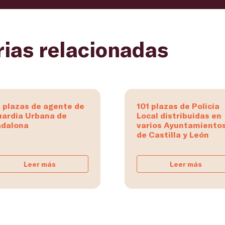
rias relacionadas
 plazas de agente de
101 plazas de Policía
ardia Urbana de
Local distribuidas en
dalona
varios Ayuntamiento
de Castilla y León
Leer más
Leer más