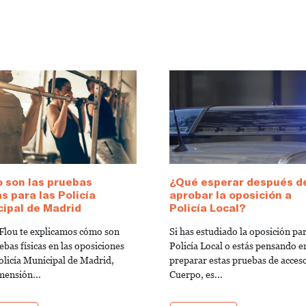
 son las pruebas
¿Qué esperar después d
as para las Policía
aprobar la oposición a
ipal de Madrid
Policía Local?
Flou te explicamos cómo son
Si has estudiado la oposición pa
ebas físicas en las oposiciones
Policía Local o estás pensando e
Policía Municipal de Madrid,
preparar estas pruebas de acceso
mensión...
Cuerpo, es...