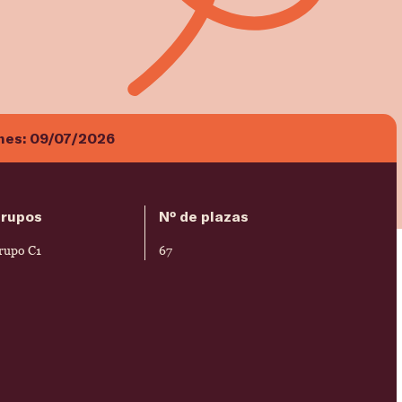
ones:
09/07/2026
rupos
Nº de plazas
rupo C1
67