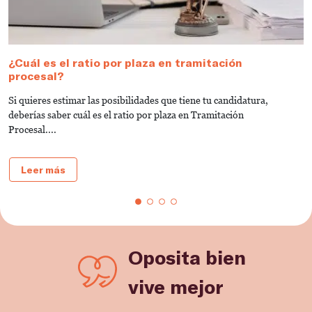
¿Cuál es el ratio por plaza en tramitación
¿
procesal?
p
Si quieres estimar las posibilidades que tiene tu candidatura,
¿
deberías saber cuál es el ratio por plaza en Tramitación
p
Procesal....
Leer más
Oposita bien
vive mejor