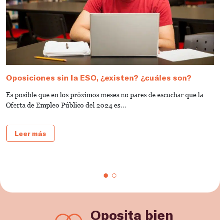
Oposiciones sin la ESO, ¿existen? ¿cuáles son?
C
S
Es posible que en los próximos meses no pares de escuchar que la
E
Oferta de Empleo Público del 2024 es...
a
e
Leer más
Oposita bien