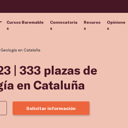
Cursos Baremable
Convocatoria
Recurso
Opinione
s
s
s
s
y Geología en Cataluña
3 | 333 plazas de
gía en Cataluña
Solicitar información