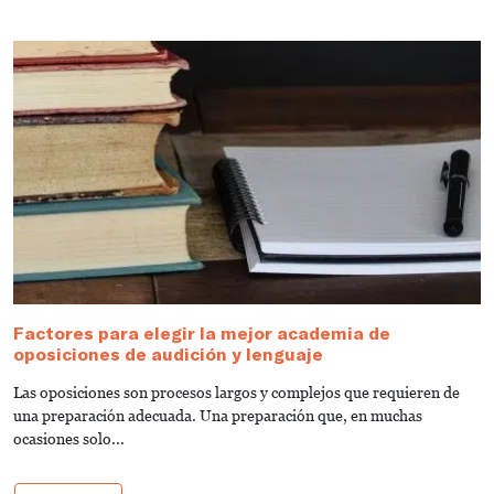
Factores para elegir la mejor academia de
¿
oposiciones de audición y lenguaje
t
Las oposiciones son procesos largos y complejos que requieren de
E
una preparación adecuada. Una preparación que, en muchas
es
ocasiones solo...