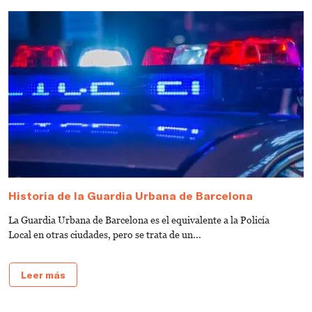
Historia de la Guardia Urbana de Barcelona
P
R
La Guardia Urbana de Barcelona es el equivalente a la Policía
E
Local en otras ciudades, pero se trata de un...
v
ge
Leer más