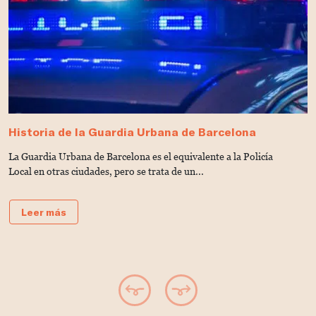
Historia de la Guardia Urbana de Barcelona
C
U
La Guardia Urbana de Barcelona es el equivalente a la Policía
¿
Local en otras ciudades, pero se trata de un...
E
G
Leer más