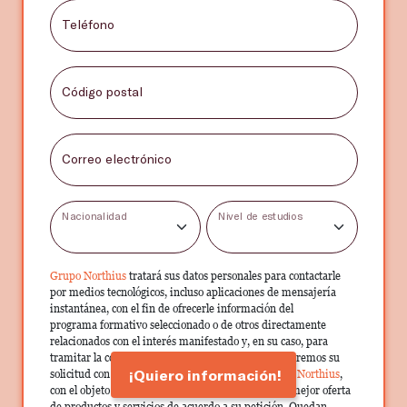
Teléfono
Código postal
Correo electrónico
Nacionalidad
Nivel de estudios
Grupo Northius
tratará sus datos personales para contactarle
por medios tecnológicos, incluso aplicaciones de mensajería
instantánea, con el fin de ofrecerle información del
programa formativo seleccionado o de otros directamente
relacionados con el interés manifestado y, en su caso, para
tramitar la contratación correspondiente. Compartiremos su
¡Quiero información!
solicitud con las empresas que conforman el
Grupo Northius
,
con el objeto de que estas puedan hacerle llegar la mejor oferta
de productos y servicios de acuerdo a su petición. Quedan