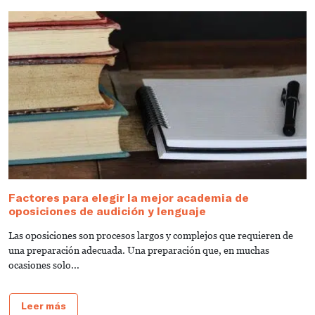
Factores para elegir la mejor academia de
¿
oposiciones de audición y lenguaje
t
Las oposiciones son procesos largos y complejos que requieren de
E
una preparación adecuada. Una preparación que, en muchas
es
ocasiones solo...
Leer más