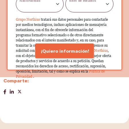
Nacionalidad
Nivel de estudios
Grupo Northius
tratará sus datos personales para contactarle
por medios tecnológicos, incluso aplicaciones de mensajería
instantánea, con el fin de ofrecerle información del
programa formativo seleccionado o de otros directamente
relacionados con el interés manifestado y, en su caso, para
tramitar la contratación correspondiente. Compartiremos su
¡Quiero información!
solicitud con las empresas que conforman el
Grupo Northius
,
con el objeto de que estas puedan hacerle llegar la mejor oferta
de productos y servicios de acuerdo a su petición. Quedan
reconocidos los derechos de acceso, rectificación, supresión,
oposición, limitación, tal y como se explica en la
Política de
Privacidad
.
Comparte: