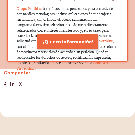
Grupo Northius
tratará sus datos personales para contactarle
por medios tecnológicos, incluso aplicaciones de mensajería
instantánea, con el fin de ofrecerle información del
programa formativo seleccionado o de otros directamente
relacionados con el interés manifestado y, en su caso, para
tramitar la contratación correspondiente. Compartiremos su
¡Quiero información!
solicitud con las empresas que conforman el
Grupo Northius
,
con el objeto de que estas puedan hacerle llegar la mejor oferta
de productos y servicios de acuerdo a su petición. Quedan
reconocidos los derechos de acceso, rectificación, supresión,
oposición, limitación, tal y como se explica en la
Política de
Privacidad
.
Comparte: