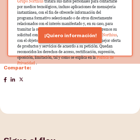
Grupo Northius
tratará sus datos personales para contactarle
por medios tecnológicos, incluso aplicaciones de mensajería
instantánea, con el fin de ofrecerle información del
programa formativo seleccionado o de otros directamente
relacionados con el interés manifestado y, en su caso, para
tramitar la contratación correspondiente. Compartiremos su
¡Quiero información!
solicitud con las empresas que conforman el
Grupo Northius
,
con el objeto de que estas puedan hacerle llegar la mejor oferta
de productos y servicios de acuerdo a su petición. Quedan
reconocidos los derechos de acceso, rectificación, supresión,
oposición, limitación, tal y como se explica en la
Política de
Privacidad
.
Comparte: