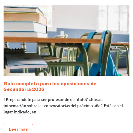
Guía completa para las oposiciones de
C
Secundaria 2026
s
¿Preparándote para ser profesor de instituto? ¿Buscas
T
información sobre las convocatorias del próximo año? Estás en el
e
lugar indicado, en...
de
Leer más