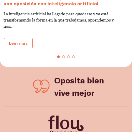
una oposición con inteligencia artificial
V
La inteligencia artificial ha llegado para quedarse y ya está
C
transformando la forma en la que trabajamos, aprendemos y
u
nos...
Leer más
Oposita bien
vive mejor