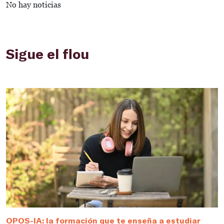
No hay noticias
Sigue el flou
OPOS-IA: la formación que te enseña a estudiar
D