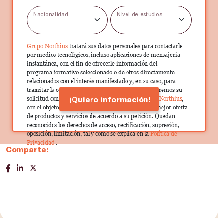
Nacionalidad
Nivel de estudios
Grupo Northius
tratará sus datos personales para contactarle
por medios tecnológicos, incluso aplicaciones de mensajería
instantánea, con el fin de ofrecerle información del
programa formativo seleccionado o de otros directamente
relacionados con el interés manifestado y, en su caso, para
tramitar la contratación correspondiente. Compartiremos su
¡Quiero información!
solicitud con las empresas que conforman el
Grupo Northius
,
con el objeto de que estas puedan hacerle llegar la mejor oferta
de productos y servicios de acuerdo a su petición. Quedan
reconocidos los derechos de acceso, rectificación, supresión,
oposición, limitación, tal y como se explica en la
Política de
Privacidad
.
Comparte: