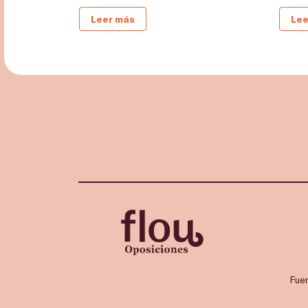
Leer más
Lee
Fue