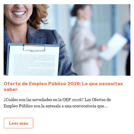
Oferta de Empleo Público 2026: Lo que necesitas
T
saber
A
¿Cuáles son las novedades en la OEP 2026? Las Ofertas de
L
Empleo Público son la antesala a una convocatoria que...
d
Leer más