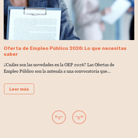
Oferta de Empleo Público 2026: Lo que necesitas
T
saber
A
¿Cuáles son las novedades en la OEP 2026? Las Ofertas de
L
Empleo Público son la antesala a una convocatoria que...
d
Leer más