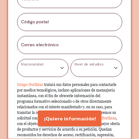
Código postal
Correo electrónico
Nacionalidad
Nivel de estudios
Grupo Northius
tratará sus datos personales para contactarle
por medios tecnológicos, incluso aplicaciones de mensajería
instantánea, con el fin de ofrecerle información del
programa formativo seleccionado o de otros directamente
relacionados con el interés manifestado y, en su caso, para
tramitar la contratación correspondiente. Compartiremos su
¡Quiero información!
solicitud con las empresas que conforman el
Grupo Northius
,
con el objeto de que estas puedan hacerle llegar la mejor oferta
de productos y servicios de acuerdo a su petición. Quedan
reconocidos los derechos de acceso, rectificación, supresión,