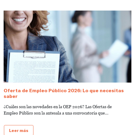
Oferta de Empleo Público 2026: Lo que necesitas
T
saber
A
¿Cuáles son las novedades en la OEP 2026? Las Ofertas de
L
Empleo Público son la antesala a una convocatoria que...
d
Leer más