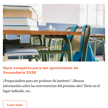
Guía completa para las oposiciones de
C
Secundaria 2026
s
¿Preparándote para ser profesor de instituto? ¿Buscas
T
información sobre las convocatorias del próximo año? Estás en el
e
lugar indicado, en...
de
Leer más