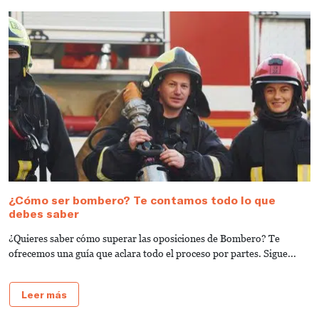
¿Cómo ser bombero? Te contamos todo lo que
R
debes saber
c
b
¿Quieres saber cómo superar las oposiciones de Bombero? Te
¿
ofrecemos una guía que aclara todo el proceso por partes. Sigue...
ar
Leer más