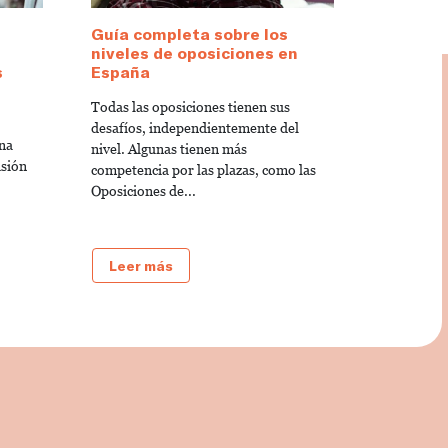
Guía completa sobre los
niveles de oposiciones en
s
España
Todas las oposiciones tienen sus
desafíos, independientemente del
una
nivel. Algunas tienen más
isión
competencia por las plazas, como las
Oposiciones de...
Leer más