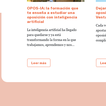
OPOS-IA: la formación que
Dejar
te enseña a estudiar una
oposi
oposición con inteligencia
Venta
artificial
Cada v
La inteligencia artificial ha llegado
aposta
para quedarse y ya está
oposic
transformando la forma en la que
compli
trabajamos, aprendemos y nos...
Leer más
Lee