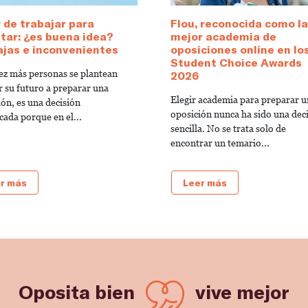
 de trabajar para
Flou, reconocida como la
tar: ¿es buena idea?
mejor academia de
jas e inconvenientes
oposiciones online en lo
Student Choice Awards
ez más personas se plantean
2026
r su futuro a preparar una
Elegir academia para preparar 
ión, es una decisión
oposición nunca ha sido una dec
cada porque en el...
sencilla. No se trata solo de
encontrar un temario...
r más
Leer más
Oposita bien
vive mejor